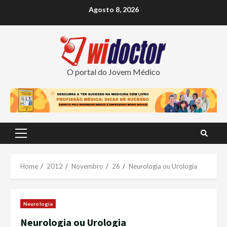
Skip
Agosto 8, 2026
to
content
O portal do Jovem Médico
Primary
Menu
Home
2012
Novembro
26
Neurologia ou Urologia
Neurologia
Neurologia ou Urologia