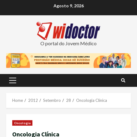
Skip
Agosto 9, 2026
to
content
O portal do Jovem Médico
Primary
Menu
Home
2012
Setembro
28
Oncologia Clínica
Oncologia
Oncologia Clínica