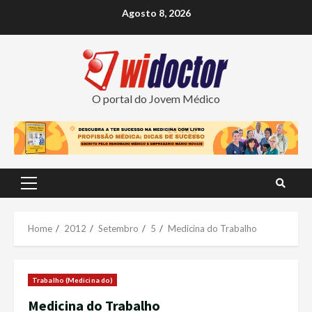
Skip
Agosto 8, 2026
to
content
O portal do Jovem Médico
Primary
Menu
Home
2012
Setembro
5
Medicina do Trabalho
Trabalho (Medicina do)
Medicina do Trabalho