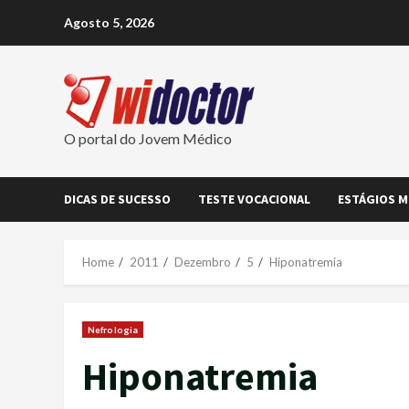
Skip
Agosto 5, 2026
to
content
O portal do Jovem Médico
DICAS DE SUCESSO
TESTE VOCACIONAL
ESTÁGIOS M
Home
2011
Dezembro
5
Hiponatremia
Nefrologia
Hiponatremia