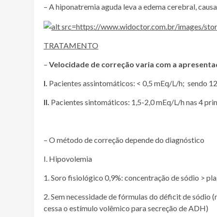
– A hiponatremia aguda leva a edema cerebral, causan
T
RATAMENTO
–
Velocidade de correção varia com a apresentaç
I.
Pacientes assintomáticos: < 0,5 mEq/L/h; sendo 1
II.
Pacientes sintomáticos: 1,5-2,0 mEq/L/h nas 4 pri
– O método de correção depende do diagnóstico
I. Hipovolemia
1. Soro fisiológico 0,9%: concentração de sódio > 
2. Sem necessidade de fórmulas do déficit de sódio
cessa o estímulo volêmico para secreção de ADH)