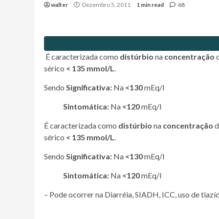
walter
Dezembro 5, 2011
1 min read
68
É caracterizada como
distúrbio
na
concentração
sérico
< 135 mmol/L
.
Sendo
Significativa:
Na
<130
mEq/l
Sintomática:
Na
<120
mEq/l
É caracterizada como
distúrbio
na
concentração
d
sérico
< 135 mmol/L
.
Sendo
Significativa:
Na
<130
mEq/l
Sintomática:
Na
<120
mEq/l
– Pode ocorrer na Diarréia, SIADH, ICC, uso de tiazí