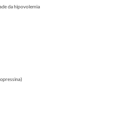
dade da hipovolemia
sopressina)