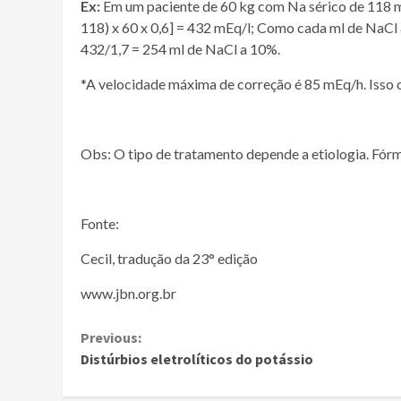
Ex:
Em um paciente de 60 kg com Na sérico de 118 mEq
118) x 60 x 0,6] = 432 mEq/l; Como cada ml de NaCl 
432/1,7 = 254 ml de NaCl a 10%.
*A velocidade máxima de correção é 85 mEq/h. Isso
Obs: O tipo de tratamento depende a etiologia. Fórm
Fonte:
Cecil, tradução da 23° edição
www.jbn.org.br
Continue
Previous:
Distúrbios eletrolíticos do potássio
Reading