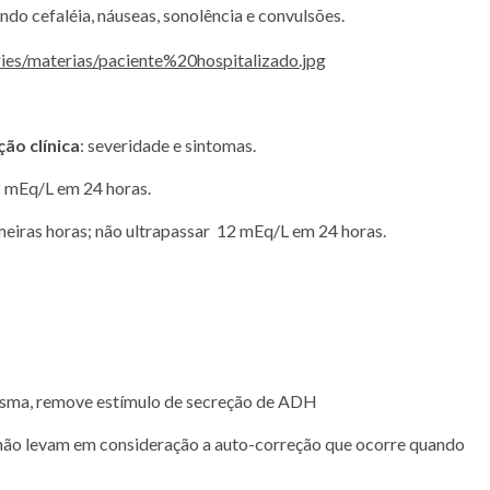
do cefaléia, náuseas, sonolência e convulsões.
ão clínica
: severidade e sintomas.
2 mEq/L em 24 horas.
meiras horas; não ultrapassar 12 mEq/L em 24 horas.
plasma, remove estímulo de secreção de ADH
 (não levam em consideração a auto-correção que ocorre quando