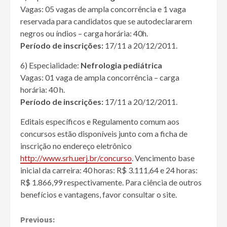
Vagas: 05 vagas de ampla concorrência e 1 vaga
reservada para candidatos que se autodeclararem
negros ou índios – carga horária: 40h.
Período de inscrições:
17/11 a 20/12/2011.
6) Especialidade:
Nefrologia pediátrica
Vagas: 01 vaga de ampla concorrência – carga
horária: 40 h.
Período de inscrições:
17/11 a 20/12/2011.
Editais específicos e Regulamento comum aos
concursos estão disponíveis junto com a ficha de
inscrição no endereço eletrônico
http://www.srh.uerj.br/concurso
. Vencimento base
inicial da carreira: 40 horas: R$ 3.111,64 e 24 horas:
R$ 1.866,99 respectivamente. Para ciência de outros
benefícios e vantagens, favor consultar o site.
Continue
Previous: