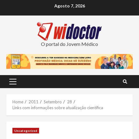
Skip
Agosto 7, 2026
to
content
O portal do Jovem Médico
Primary
Menu
Home
2011
Setembro
28
Links com informações sobre atualização científica
Uncategorized