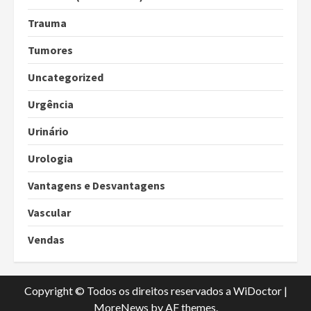
Trauma
Tumores
Uncategorized
Urgência
Urinário
Urologia
Vantagens e Desvantagens
Vascular
Vendas
Copyright © Todos os direitos reservados a WiDoctor
|
MoreNews
by AF themes.