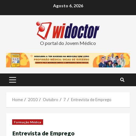
Skip
Agosto 6, 2026
to
content
O portal do Jovem Médico
Primary
Menu
Home
2010
Outubro
7
Entrevista de Emprego
Formação Médica
Entrevista de Emprego