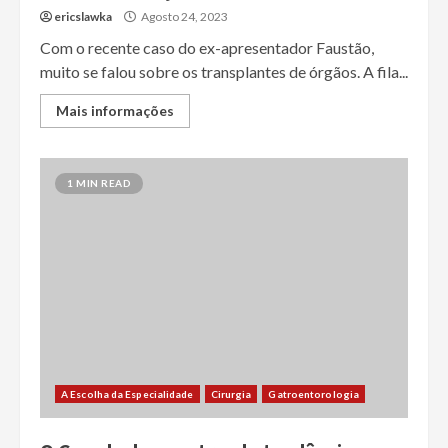
ericslawka
Agosto 24, 2023
Com o recente caso do ex-apresentador Faustão,
muito se falou sobre os transplantes de órgãos. A fila...
Mais informações
1 MIN READ
A Escolha da Especialidade
Cirurgia
Gatroentorologia