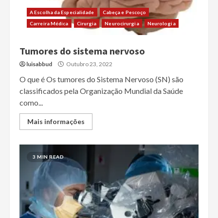
A Escolha da Especialidade
Cabeça e Pescoço
Carreira Médica
Cirurgia
Neurocirurgia
Neurologia
Tumores do sistema nervoso
luisabbud
Outubro 23, 2022
O que é Os tumores do Sistema Nervoso (SN) são
classificados pela Organização Mundial da Saúde
como...
Mais informações
3 MIN READ