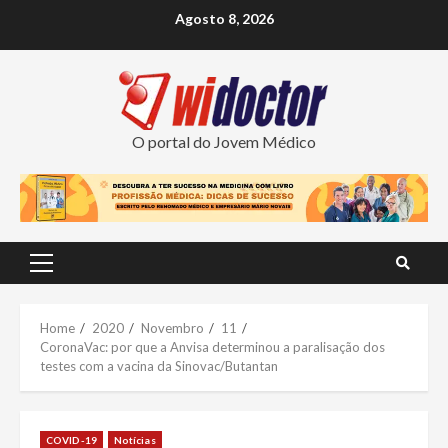
Skip
Agosto 8, 2026
to
content
O portal do Jovem Médico
Primary
Menu
Home
2020
Novembro
11
CoronaVac: por que a Anvisa determinou a paralisação dos
testes com a vacina da Sinovac/Butantan
COVID-19
Notícias