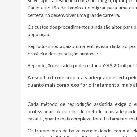
Se vc, após a residência em Ginecologia, optar por
Paulo e no Rio de Janeiro ) e migrar para uma outr
certeza irá desenvolver uma grande carreira.
Os custos dos procedimentos ainda são altos para os
população.
Reproduzimos abaixo uma entrevista dada ao porta
brasileira de reprodução humana :
Reprodução assistida pode custar até R$ 20 mil por 
A escolha do método mais adequado é feita pelo
quanto mais complexo for o tratamento, mais al
Cada método de reprodução assistida exige o e
profissionais. A escolha do método mais adequado 
casal. E, quanto mais complexo for o tratamento, mais
Os tratamentos de baixa complexidade, como a relaç