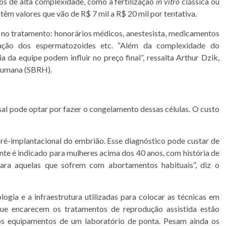
dos de alta complexidade, como a fertilização
in vitro
clássica ou
êm valores que vão de R$ 7 mil a R$ 20 mil por tentativa.
 no tratamento: honorários médicos, anestesista, medicamentos
aração dos espermatozoides etc. “Além da complexidade do
 da equipe podem influir no preço final”, ressalta Arthur Dzik,
 Humana (SBRH).
al pode optar por fazer o congelamento dessas células. O custo
-implantacional do embrião. Esse diagnóstico pode custar de
nte é indicado para mulheres acima dos 40 anos, com história de
para aquelas que sofrem com abortamentos habituais”, diz o
logia e a infraestrutura utilizadas para colocar as técnicas em
 que encarecem os tratamentos de reprodução assistida estão
dos equipamentos de um laboratório de ponta. Pesam ainda os