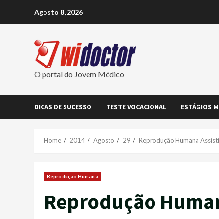
Skip
Agosto 8, 2026
to
content
O portal do Jovem Médico
DICAS DE SUCESSO
TESTE VOCACIONAL
ESTÁGIOS M
Home
2014
Agosto
29
Reprodução Humana Assistid
Reprodução Humana
Reprodução Humana