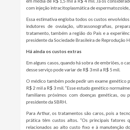
em média de R$ 1,5 mil a R$ 4 mil. Já os considera
com injeção intracitoplasmática de espermatozoide, t
Essa estimativa engloba todos os custos envolvidos
indutores de ovulação, ultrassonografias, prep
tratamento, também a região do País e a experiência
presidente da Sociedade Brasileira de Reprodução
Há ainda os custos extras
Em alguns casos, quando há sobra de embriões, o cas
desse serviço pode variar de R$ 3 mil a R$ 5 mil.
O médico também pode pedir um exame genético pré
R$ 2 mil a R$ 3 mil. “Esse estudo genético normalme
familiares próximos com doenças genéticas, ou 
presidente da SBRH.
Para Arthur, os tratamentos são caros, pois a tecno
prática têm custos altos. “Os principais fatores
relacionados ao alto custo fixo e à manutenção 