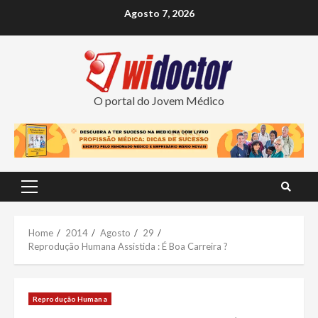
Skip
Agosto 7, 2026
to
content
O portal do Jovem Médico
Primary
Menu
Home
2014
Agosto
29
Reprodução Humana Assistida : É Boa Carreira ?
Reprodução Humana